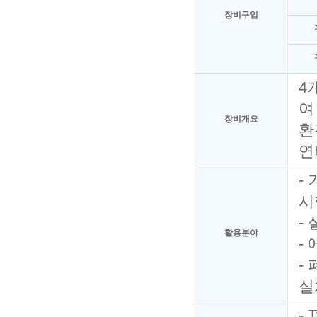
장비구입
4
여
장비개요
환
연
- 
시
-
활용분야
-
-
실
- 